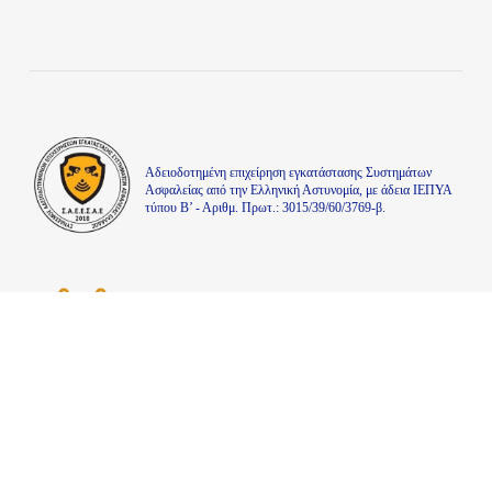
Aδειοδοτημένη επιχείρηση εγκατάστασης Συστημάτων
Ασφαλείας από την Ελληνική Αστυνομία, με άδεια ΙΕΠΥΑ
τύπου Β’ - Αριθμ. Πρωτ.: 3015/39/60/3769-β.
Μέλος του συνδέσμου εργολάβων ηλεκτρολόγων Ν.
Καβάλας με Αρ. Αδείας Κ-22
facebook
linkedin
instagram