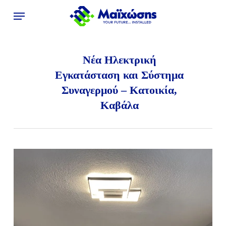
Skip
Menu
to
main
content
Νέα Ηλεκτρική
Εγκατάσταση και Σύστημα
Συναγερμού – Κατοικία,
Καβάλα