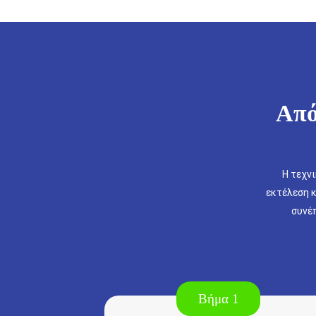
Από
Η τεχν
εκτέλεση κ
συνέπ
Βήμα 1