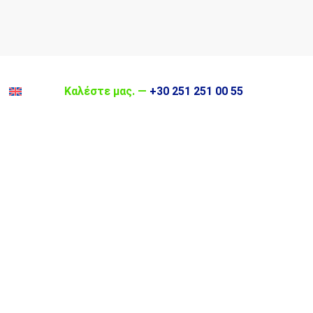
facebook
linkedin
instagram
Καλέστε μας. —
+30 251 251 00 55