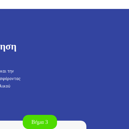
ίηση
και την
ροσφέροντας
ελικού
Βήμα 3