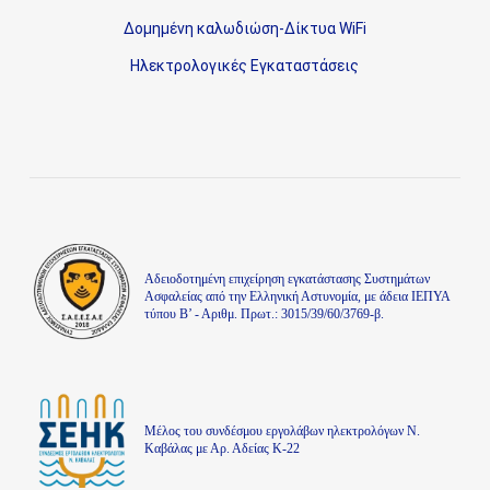
Δομημένη καλωδιώση-Δίκτυα WiFi
Ηλεκτρολογικές Εγκαταστάσεις
Aδειοδοτημένη επιχείρηση εγκατάστασης Συστημάτων
Ασφαλείας από την Ελληνική Αστυνομία, με άδεια ΙΕΠΥΑ
τύπου Β’ - Αριθμ. Πρωτ.: 3015/39/60/3769-β.
Μέλος του συνδέσμου εργολάβων ηλεκτρολόγων Ν.
Καβάλας με Αρ. Αδείας Κ-22