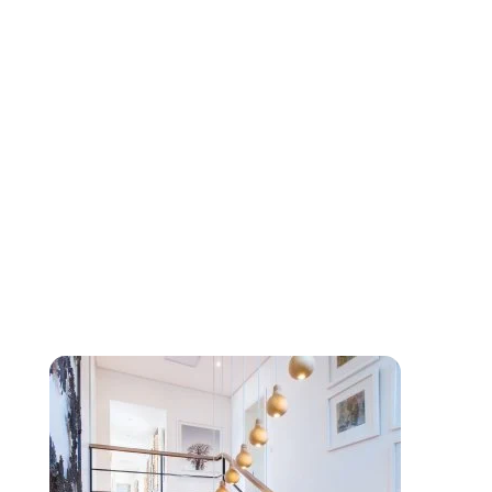
Εδώ για σένα!
Η τεχνική εταιρεία μας απευθύνεται στο σύνολο των
ιδιωτών και επαγγελματιών για τη μελέτη, τη σχεδίαση,
την υλοποίηση και την ολοκληρωμένη τεχνική
υποστήριξη των τεχνολογικών εγκαταστάσεων που
απαιτεί κάθε κατοικία και επιχείρηση.