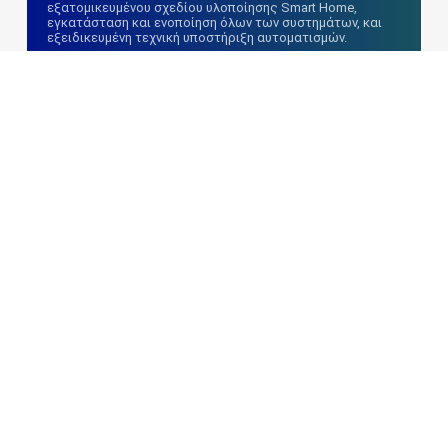
εξατομικευμένου σχεδίου υλοποίησης Smart Home,
εγκατάσταση και ενοποίηση όλων των συστημάτων, και
εξειδικευμένη τεχνική υποστήριξη αυτοματισμών.
Αυτοματισμοί Ξενοδοχείων
Από τις μεγαλύτερες τουριστικές μονάδες, μέχρι και τις
Airbnb κατοικίες, όλα τα συστήματα αυτοματισμού,
ασφάλειας, ελέγχου πρόσβασης, διαχείρισης και
εξοικονόμησης ενέργειας, για τη μέγιστη αποδοτικότητα
και τη δημιουργία μοναδικής εμπειρίας επισκέπτη.