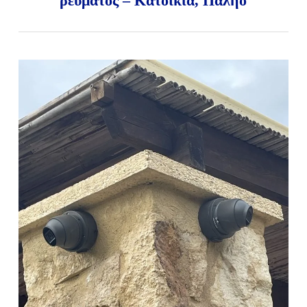
ρεύματος – Κατοικία, Παληό