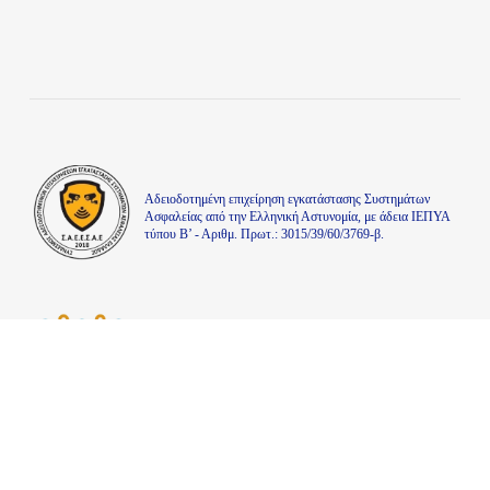
Aδειοδοτημένη επιχείρηση εγκατάστασης Συστημάτων
Ασφαλείας από την Ελληνική Αστυνομία, με άδεια ΙΕΠΥΑ
τύπου Β’ - Αριθμ. Πρωτ.: 3015/39/60/3769-β.
Μέλος του συνδέσμου εργολάβων ηλεκτρολόγων Ν.
Καβάλας με Αρ. Αδείας Κ-22
facebook
linkedin
instagram